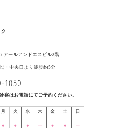
ック
5-6 アールアンドエスビル2階
北)・中央口より徒歩約5分
0-1050
診察はお電話にてご予約ください。
月
火
水
木
金
土
日
●
●
●
ー
●
●
ー