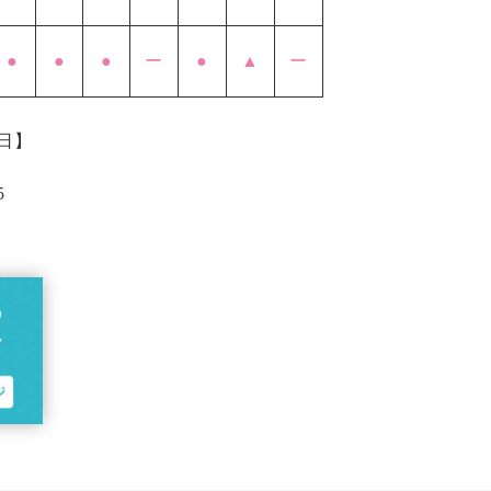
●
●
●
ー
●
▲
ー
祝日】
5