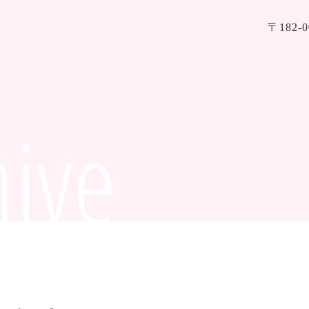
〒182
hive