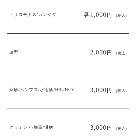
円
各1,000
トリコモナス/カンジダ
(税込)
円
2,000
血型
(税込)
円
3,000
麻疹/ムンプス/水疱瘡/HBs/HCV
(税込)
円
3,000
クラミジア/梅毒/淋病
(税込)