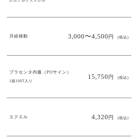
レボノルゲストレル
円
3,000〜4,500
月経移動
(税込)
プラセンタ内服（POサイン）
円
15,750
(税込)
1箱100T入り
円
4,320
エクエル
(税込)