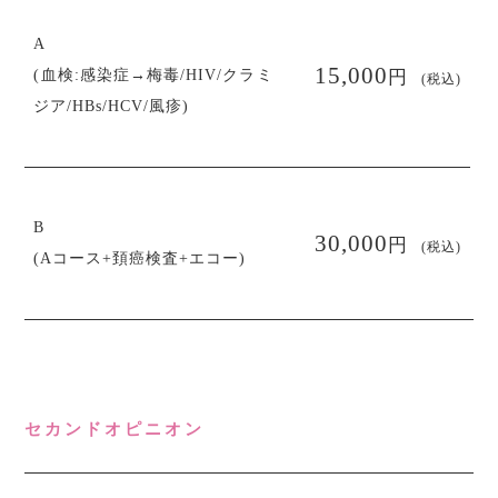
A
円
15,000
(血検:感染症→梅毒/HIV/クラミ
(税込)
ジア/HBs/HCV/風疹)
B
円
30,000
(税込)
(Aコース+頚癌検査+エコー)
セカンドオピニオン