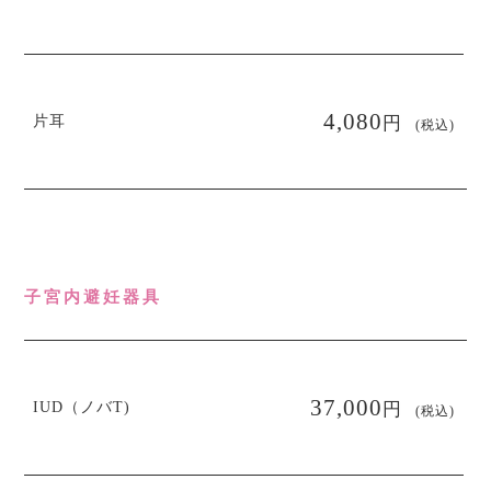
円
4,080
片耳
(税込)
子宮内避妊器具
円
37,000
IUD（ノバT)
(税込)